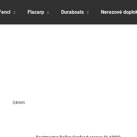
Fencl
Flacarp
Duraboats
Nerezové dopln
Čo potrebujete nájsť?
HĽADAŤ
Odporúčame
24mm