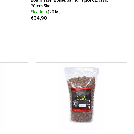
Boatmaster Boilies Salmon spice CLASSIC
ILIES SECRET 20MM
20mm 5kg
Skladom
(20 ks)
€34,90