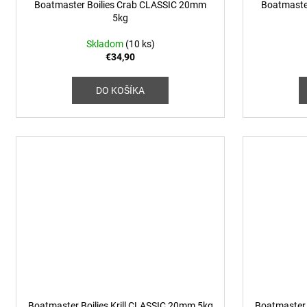
t
Boatmaster Boilies Crab CLASSIC 20mm
Boatmaste
k
o
5kg
t
v
o
Skladom
(10 ks)
€34,90
v
DO KOŠÍKA
Boatmaster Boilies Krill CLASSIC 20mm 5kg
Boatmaster 