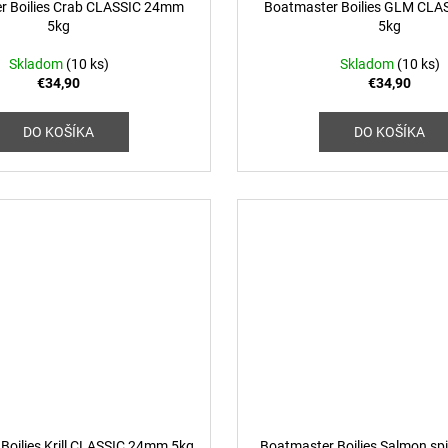
r Boilies Crab CLASSIC 24mm
Boatmaster Boilies GLM CL
5kg
5kg
Skladom
(10 ks)
Skladom
(10 ks)
€34,90
€34,90
DO KOŠÍKA
DO KOŠÍKA
Boilies Krill CLASSIC 24mm 5kg
Boatmaster Boilies Salmon sp