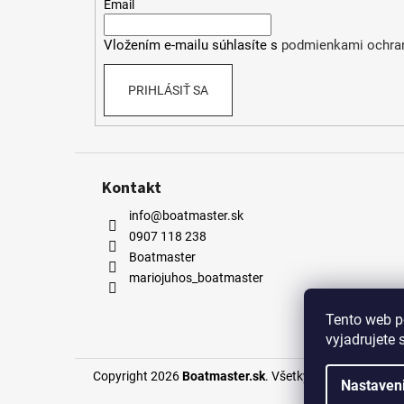
t
Email
i
Vložením e-mailu súhlasíte s
podmienkami ochra
e
PRIHLÁSIŤ SA
Kontakt
info@boatmaster.sk
0907 118 238
Boatmaster
mariojuhos_boatmaster
Tento web p
vyjadrujete 
Copyright 2026
Boatmaster.sk
. Všetky práva vyhradené
Nastaven