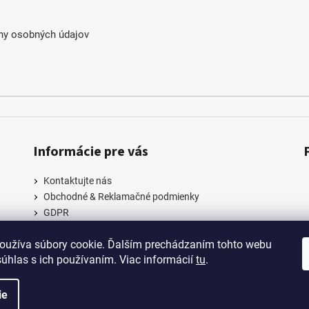
k
y
ny osobných údajov
v
ý
p
i
s
u
Informácie pre vás
Kontaktujte nás
Obchodné & Reklamačné podmienky
GDPR
oužíva súbory cookie. Ďalším prechádzaním tohto webu
súhlas s ich používaním. Viac informácií
tu
.
.
ie