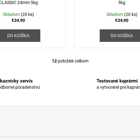
CLASSIC 24mm 5kg
5kg
Skladom
(20 ks)
Skladom
(20 ks)
€34,90
€34,90
DO KOŠÍKA
DO KOŠÍKA
12
položiek celkom
O
v
l
kaznícky servis
Testované kaprármi
á
odborné poradenstvo
a vytvorené pre kaprá
d
a
c
i
e
p
r
v