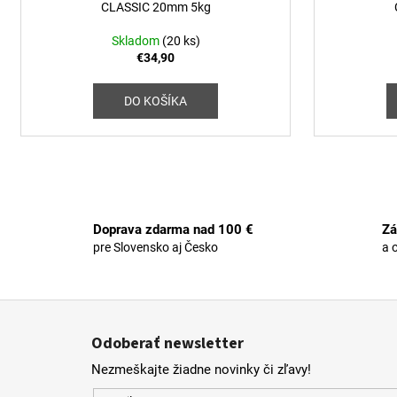
CLASSIC 20mm 5kg
Skladom
(20 ks)
€34,90
DO KOŠÍKA
Doprava zdarma nad 100 €
Zá
pre Slovensko aj Česko
a 
Z
á
Odoberať newsletter
p
Nezmeškajte žiadne novinky či zľavy!
ä