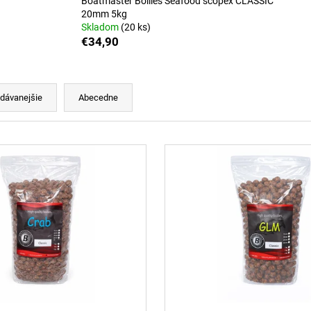
Boatmaster Boilies Seafood scopex CLASSIC
BOATMASTER BOILIES SALMON SPICE
BOATMASTER BO
24MM
20mm 5kg
€13,90
Skladom
(20 ks)
€13,90
€34,90
dávanejšie
Abecedne