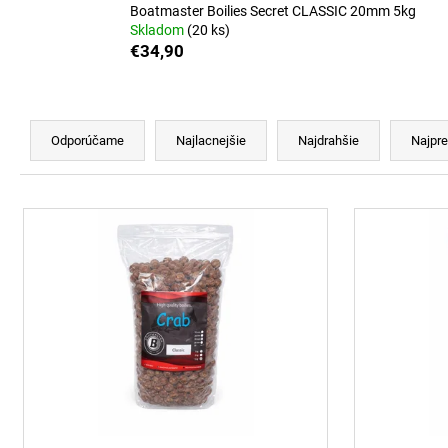
BOATMASTER BOILIES IN DIP SALMON
Boatmaster Boilies Secret CLASSIC 20mm 5kg
SPICE 24MM
Skladom
(20 ks)
€8,90
€34,90
R
a
Odporúčame
Najlacnejšie
Najdrahšie
Najpre
d
e
V
n
ý
i
p
e
i
p
s
r
p
o
r
d
o
u
d
k
u