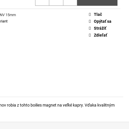
ILIES SECRET 20MM
Tlač
 HNV 15mm
riant
Opýtať sa
Strážiť
Zdieľať
nov robia z tohto boilies magnet na veľké kapry. Vďaka kvalitným