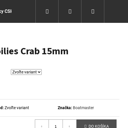
Hľadať
Prihlásenie
Nákupný
ky CSK
košík
ilies Crab 15mm
d:
Zvoľte variant
Značka:
Boatmaster
Nasledujúce
DO KOŠÍKA