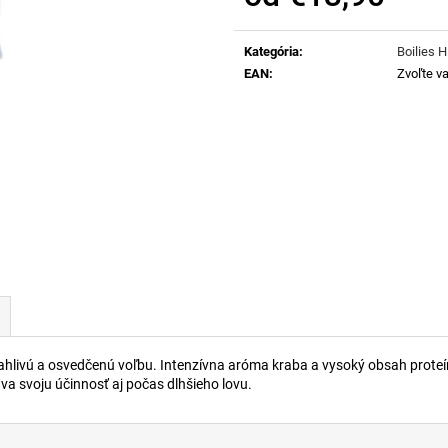
BOATMASTER BOILIES SALMON SPICE
BOATMASTER BO
Jednotková
24MM
€13,90
cena:
€13,90
Kategória
:
Boilies
EAN
:
Zvoľte va
ľahlivú a osvedčenú voľbu. Intenzívna aróma kraba a vysoký obsah proteí
a svoju účinnosť aj počas dlhšieho lovu.