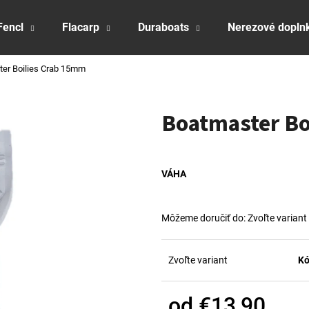
Fencl
Flacarp
Duraboats
Nerezové dopln
er Boilies Crab 15mm
Čo potrebujete nájsť?
Boatmaster Bo
HĽADAŤ
VÁHA
Odporúčame
Môžeme doručiť do:
Zvoľte variant
Zvoľte variant
Kó
od
€13,90