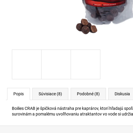
BOATMASTER BOILIES IN DIP SALMON
SPICE 24MM
€8,90
Popis
Súvisiace (8)
Podobné (8)
Diskusia
Boilies CRAB je špičková nástraha pre kaprárov, ktorí hľadajú spo
surovinám a pomalému uvoľňovaniu atraktantov vo vode si udržiav
Z