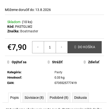
á
Môžeme doručiť do:
13.8.2026
j
s
Skladom
(10 ks)
ť
Kód:
PASTGLM2
?
Značka:
Boatmaster
€7,90
DO KOŠÍKA
Jednotková
HĽADAŤ
cena:
Opýtať sa
Strážiť
Zdieľať
Kategória
:
Pasty
O
Hmotnosť
:
0.33 kg
d
EAN
:
0735525777419
p
o
Popis
Súvisiace (8)
Podobné (8)
Diskusia
r
ú