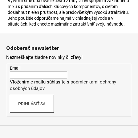
č
Vytvorili sme obalovacie cesto z rady GLM spojením základného
a
mixu s pridaním ďalších kľúčových komponentov, s cieľom
dosiahnuť nielen pružnosť, ale predovšetkým vysokú atraktivitu.
m
Jeho použitie odporúčame najmä v chladnejšej vode a v
e
situáciách, keď chcete maximálne zatraktívniť svoju návnadu.
Z
BOATMASTER
á
BOILIES
Odoberať newsletter
IN
p
DIP
Nezmeškajte žiadne novinky či zľavy!
ä
SALMON
SPICE
t
Email
24MM
i
€8,90
Vložením e-mailu súhlasíte s
podmienkami ochrany
e
osobných údajov
PRIHLÁSIŤ SA