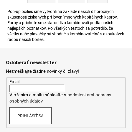
č
a
Pop-up boilies sme vytvorili na základe našich dlhoročných
m
skúseností získaných pri lovení mnohých kapitálnych kaprov.
e
Farby a príchute sme starostlivo kombinovali podľa našich
najlepších poznatkov. Po všetkých testoch sa potvrdilo, že
všetky naše plavačky sú vhodné a kombinovateľné s akoukoľvek
BOATMASTER
radou našich boilies.
BOILIES
GLM
Z
24MM
á
€13,90
Odoberať newsletter
p
Nezmeškajte žiadne novinky či zľavy!
ä
t
Email
i
Vložením e-mailu súhlasíte s
podmienkami ochrany
e
osobných údajov
PRIHLÁSIŤ SA