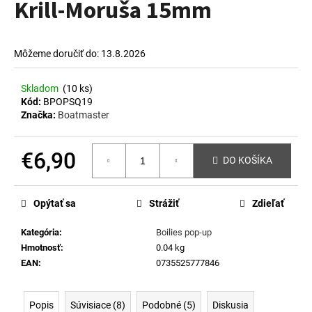
Krill-Moruša 15mm
á
j
s
Môžeme doručiť do:
13.8.2026
ť
?
Skladom
(10 ks)
Kód:
BPOPSQ19
Značka:
Boatmaster
€6,90
DO KOŠÍKA
HĽADAŤ
Jednotková
cena:
Opýtať sa
Strážiť
Zdieľať
O
Kategória
:
Boilies pop-up
d
Hmotnosť
:
0.04 kg
p
EAN
:
0735525777846
o
r
ú
Popis
Súvisiace (8)
Podobné (5)
Diskusia